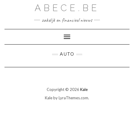
Skip
ABECE.BE
to
content
zakelijk en financieel nieuws
Toggle Navigation
AUTO
Copyright © 2026
Kale
Kale
by LyraThemes.com.