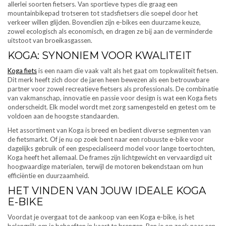
allerlei soorten fietsers. Van sportieve types die graag een
mountainbikepad trotseren tot stadsfietsers die soepel door het
verkeer willen glijden. Bovendien zijn e-bikes een duurzame keuze,
zowel ecologisch als economisch, en dragen ze bij aan de verminderde
uitstoot van broeikasgassen.
KOGA: SYNONIEM VOOR KWALITEIT
Koga fiets
is een naam die vaak valt als het gaat om topkwaliteit fietsen.
Dit merk heeft zich door de jaren heen bewezen als een betrouwbare
partner voor zowel recreatieve fietsers als professionals. De combinatie
van vakmanschap, innovatie en passie voor design is wat een Koga fiets
onderscheidt. Elk model wordt met zorg samengesteld en getest om te
voldoen aan de hoogste standaarden.
Het assortiment van Koga is breed en bedient diverse segmenten van
de fietsmarkt. Of je nu op zoek bent naar een robuuste e-bike voor
dagelijks gebruik of een gespecialiseerd model voor lange toertochten,
Koga heeft het allemaal. De frames zijn lichtgewicht en vervaardigd uit
hoogwaardige materialen, terwijl de motoren bekendstaan om hun
efficiëntie en duurzaamheid.
HET VINDEN VAN JOUW IDEALE KOGA
E-BIKE
Voordat je overgaat tot de aankoop van een Koga e-bike, is het