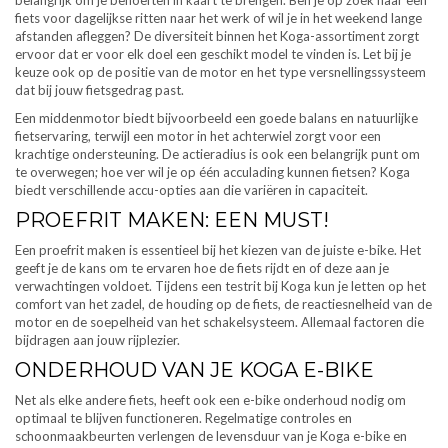
belangrijk om je behoeften in kaart te brengen. Ben je op zoek naar een
fiets voor dagelijkse ritten naar het werk of wil je in het weekend lange
afstanden afleggen? De diversiteit binnen het Koga-assortiment zorgt
ervoor dat er voor elk doel een geschikt model te vinden is. Let bij je
keuze ook op de positie van de motor en het type versnellingssysteem
dat bij jouw fietsgedrag past.
Een middenmotor biedt bijvoorbeeld een goede balans en natuurlijke
fietservaring, terwijl een motor in het achterwiel zorgt voor een
krachtige ondersteuning. De actieradius is ook een belangrijk punt om
te overwegen; hoe ver wil je op één acculading kunnen fietsen? Koga
biedt verschillende accu-opties aan die variëren in capaciteit.
PROEFRIT MAKEN: EEN MUST!
Een proefrit maken is essentieel bij het kiezen van de juiste e-bike. Het
geeft je de kans om te ervaren hoe de fiets rijdt en of deze aan je
verwachtingen voldoet. Tijdens een testrit bij Koga kun je letten op het
comfort van het zadel, de houding op de fiets, de reactiesnelheid van de
motor en de soepelheid van het schakelsysteem. Allemaal factoren die
bijdragen aan jouw rijplezier.
ONDERHOUD VAN JE KOGA E-BIKE
Net als elke andere fiets, heeft ook een e-bike onderhoud nodig om
optimaal te blijven functioneren. Regelmatige controles en
schoonmaakbeurten verlengen de levensduur van je Koga e-bike en