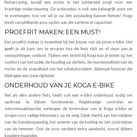
fietservaring, terwijl een motor in het achterwiel zorgt voor een
krachtige ondersteuning. De actieradius is ook een belangrijk punt om
te overwegen; hoe ver wil je op één acculading kunnen fietsen? Koga
biedt verschillende accu-opties aan die variëren in capaciteit.
PROEFRIT MAKEN: EEN MUST!
Een proefrit maken is essentieel bij het kiezen van de juiste e-bike. Het
geeft je de kans om te ervaren hoe de fiets rijdt en of deze aan je
verwachtingen voldoet. Tijdens een testrit bij Koga kun je letten op het
comfort van het zadel, de houding op de fiets, de reactiesnelheid van de
motor en de soepelheid van het schakelsysteem. Allemaal factoren die
bijdragen aan jouw rijplezier.
ONDERHOUD VAN JE KOGA E-BIKE
Net als elke andere fiets, heeft ook een e-bike onderhoud nodig om
optimaal te blijven functioneren. Regelmatige controles en
schoonmaakbeurten verlengen de levensduur van je Koga e-bike en
zorgen voor veilige kilometers op de weg. Denk hierbij aan het nakijken
van de bandenspanning, het smeren van de ketting en het controleren
van de remmen. Ook de accu verdient extra aandacht, vooral tijdens
koudere maanden.