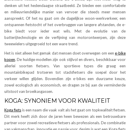
denken uit het hedendaagse straatbeeld. Ze bieden een comfortabele
en milieuvriendelijke manier van vervoer die steeds meer mensen
aanspreekt. Of het nu gaat om de dagelijkse woon-werkverkeer, een
ontspannen fietstocht of het overbruggen van langere afstanden, de e-
bike biedt voor ieder wat wils. Met de evolutie van de
batterijtechnologie en de verfijning van motorontwerpen, zijn deze
tweewielers uitgegroeid tot een ware trend.
Het is niet alleen het gemak dat mensen doet overwegen om een
e-bike
kopen
. De huidige modellen zijn ook stijlvol en divers, beschikbaar voor
allerlei soorten fietsers. Van sportieve types die graag een
mountainbikepad trotseren tot stadsfietsers die soepel door het
verkeer willen glijden. Bovendien zijn e-bikes een duurzame keuze,
zowel ecologisch als economisch, en dragen ze bij aan de verminderde
uitstoot van broeikasgassen.
KOGA: SYNONIEM VOOR KWALITEIT
Koga fiets
is een naam die vaak valt als het gaat om topkwaliteit fietsen.
Dit merk heeft zich door de jaren heen bewezen als een betrouwbare
partner voor zowel recreatieve fietsers als professionals. De combinatie
van vakmanschap, innovatie en passie voor design is wat een Koga fiets