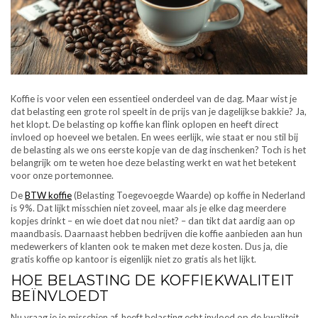
Koffie is voor velen een essentieel onderdeel van de dag. Maar wist je
dat belasting een grote rol speelt in de prijs van je dagelijkse bakkie? Ja,
het klopt. De belasting op koffie kan flink oplopen en heeft direct
invloed op hoeveel we betalen. En wees eerlijk, wie staat er nou stil bij
de belasting als we ons eerste kopje van de dag inschenken? Toch is het
belangrijk om te weten hoe deze belasting werkt en wat het betekent
voor onze portemonnee.
De
BTW koffie
(Belasting Toegevoegde Waarde) op koffie in Nederland
is 9%. Dat lijkt misschien niet zoveel, maar als je elke dag meerdere
kopjes drinkt – en wie doet dat nou niet? – dan tikt dat aardig aan op
maandbasis. Daarnaast hebben bedrijven die koffie aanbieden aan hun
medewerkers of klanten ook te maken met deze kosten. Dus ja, die
gratis koffie op kantoor is eigenlijk niet zo gratis als het lijkt.
HOE BELASTING DE KOFFIEKWALITEIT
BEÏNVLOEDT
Nu vraag je je misschien af, heeft belasting echt invloed op de kwaliteit