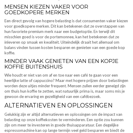
MENSEN KIEZEN VAKER VOOR
GOEDKOPERE MERKEN
Een direct gevolg van hogere belasting is dat consumenten vaker kiezen
voor goedkopere merken. Dit kan betekenen dat ze overstappen van
hun favoriete premium merk naar een budgetoptie. En terwijl dit
misschien goed is voor de portemonnee, kan het betekenen dat ze
inleveren op smaak en kwaliteit. Uiteindelijk draait het allemaal om
balans vinden tussen kosten besparen en genieten van een goede kop
koffie.
MINDER VAAK GENIETEN VAN EEN KOPJE
KOFFIE BUITENSHUIS
Wie houdt er niet van om af en toe naar een café te gaan voor een
heerlijke latte of cappuccino? Maar met hogere prijzen door belastingen
worden deze uitjes minder frequent. Mensen zullen eerder geneigd zijn
om thuis hun koffie te zetten, wat natuurlijk prima is, maar soms mis je
gewoon de ervaring en gezelligheid van een cafébezoek.
ALTERNATIEVEN EN OPLOSSINGEN
Gelukkig zijn er altijd alternatieven en oplossingen om de impact van
belasting op onze koffiekosten te verminderen. Een optie zou kunnen
zijn om meer te investeren in goede thuisapparatuur. Een degelijke
espressomachine kan op lange termijn veel geld besparen en biedt de