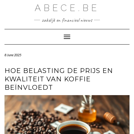
Skip
ABECE.BE
to
content
zakelijk en financieel nieuws
Toggle Navigation
8 June 2025
HOE BELASTING DE PRIJS EN
KWALITEIT VAN KOFFIE
BEÏNVLOEDT