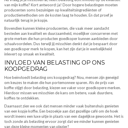
van mijn koffie? Kort antwoord: ja! Door hogere belastingen moeten
producenten soms bezuinigen op kwaliteitsingrediënten of
productiemethoden om de kosten laag te houden. En dat proef je
natuurlijk terug in je kopje.
Bovendien kunnen kleine producenten, die vaak meer aandacht
besteden aan kwaliteit en duurzaamheid, moeilijker concurreren met
grote merken die hun producten goedkoper kunnen aanbieden door
schaalvoordelen. Dus terwijl jij misschien denkt dat je bespaart door
een goedkoper merk te kopen, kan het zijn dat je in werkelijkheid
inlevert op smaak en kwaliteit.
INVLOED VAN BELASTING OP ONS
KOOPGEDRAG
Hoe beïnvloedt belasting ons koopgedrag? Nou, mensen zijn geneigd
om keuzes te maken die hun portemonnee sparen. Als de prijs van
koffie stijgt door belasting, kiezen we vaker voor goedkopere merken.
Hierdoor missen we misschien de kans om betere, vaak duurdere,
koffies te ontdekken.
Daarnaast zien we ook dat mensen minder vaak buitenshuis genieten
van een kopje koffie. Een bezoekje aan dat gezellige café om de hoek
wordt ineens een luxe uitje in plaats van een dagelijkse gewoonte. Het is
toch zonde als belasting ervoor zorgt dat we minder kunnen genieten
van deze kleine momenten van plezier?